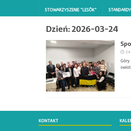
STOWARZYSZENIE “LESÔK”
STANDARDY
Dzień:
2026-03-24
Spo
24
Góry 
świat
KONTAKT
KALE