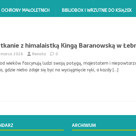
 OCHRONY MAŁOLETNICH
BIBLIOBOX I WRZUTNIE DO KSIĄŻEK
tkanie z himalaistką Kingą Baranowską w Łeb
 marca 2026
Renata
0
od wieków fascynują ludzi swoją potęgą, majestatem i niepowtarz
a, gdzie niebo zdaje się być na wyciągnięcie ręki, a każdy
[…]
NDARZ
ARCHIWUM