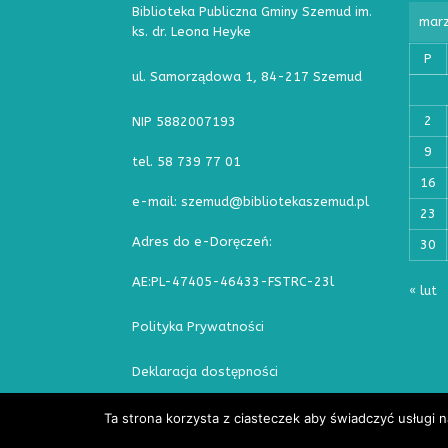
Biblioteka Publiczna Gminy Szemud im.
mar
ks. dr. Leona Heyke
P
ul. Samorządowa 1, 84-217 Szemud
2
NIP 5882007193
9
tel. 58 739 77 01
16
e-mail: szemud@bibliotekaszemud.pl
23
Adres do e-Doręczeń:
30
AE:PL-47405-46433-FSTRC-23l
« lut
Polityka Prywatności
Deklaracja dostępności
Ta strona korzysta z ciasteczek aby świadczyć usługi 
Copyright © 2026 | WordPress Theme by
MH Themes