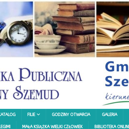
KATALOG
FILIE
GODZINY OTWARCIA
GALERIA
LEGIMI
MAŁA KSIĄŻKA WIELKI CZŁOWIEK
BIBLIOTEKA ONLIN