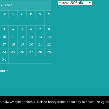
zec 2026
W
Ś
C
P
S
N
1
3
4
5
6
7
8
10
11
12
13
14
15
17
18
19
20
21
22
24
25
26
27
28
29
31
maj »
na najwyższym poziomie. Dalsze korzystanie ze strony oznacza, że zgadz