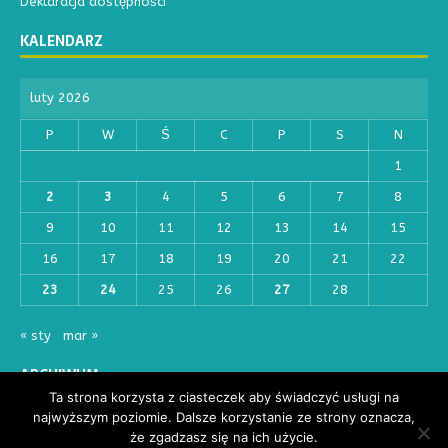
Deklaracja dostępności
KALENDARZ
luty 2026
P
W
Ś
C
P
S
N
1
2
3
4
5
6
7
8
9
10
11
12
13
14
15
16
17
18
19
20
21
22
23
24
25
26
27
28
« sty
mar »
ARCHIWUM
Ta strona korzysta z ciasteczek aby świadczyć usługi na
najwyższym poziomie. Dalsze korzystanie ze strony oznacza,
że zgadzasz się na ich użycie.