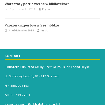
Warsztaty patriotyczne w bibliotekach
13 października 2018
Krysia
Przezérk szpòrtów w Szëmôłdze
3 października 2018
Krysia
KONTAKT
Biblioteka Publiczna Gminy Szemud im. ks. dr. Leona Heyke
ul. Samorządowa 1, 84-217 Szemud
NIP 5882007193
tel. 58 739 77 01
e-mail: szemud@bibliotekaszemud.pl