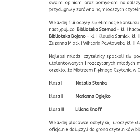
swoimi opiniami oraz pomysłami na dalszy
przyciągnęły zarówno najmłodszych czytelni
W każdej filii odbyły się eliminacje konkurs
następująco:
Biblioteka Szemud
– kl. I Kac
Biblioteka Bojano
– kl. I Klaudia Sarniak; kl.
Zuzanna Miotk i Wiktoria Pawłowska; kl. III 
Najlepsi młodzi czytelnicy spotkali się 
utalentowanych i rozczytanych młodych m
orzekło, że Mistrzem Pięknego Czytania w 
klasa I
Natalia Stenka
klasa II
Marianna Ogiejko
klasa III
Liliana Knoff
W każdej placówce odbyły się uroczyste śl
oficjalnie dołączyli do grona czytelników bi