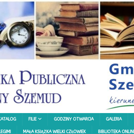
KATALOG
FILIE
GODZINY OTWARCIA
GALERIA
LEGIMI
MAŁA KSIĄŻKA WIELKI CZŁOWIEK
BIBLIOTEKA ONLIN