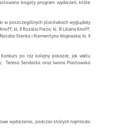
zygotowano bogaty program wydarzeń, które
niki w poszczególnych placówkach wyglądały
Knoff; kl. II Rozalia Freza; kl. III Liliana Knoff;
I Natalia Stenka i Klementyna Wojewska; kl. II
Konkurs po raz kolejny pokazał, jak wielu
k; Teresa Sendacka oraz Iwona Piastowska
kowe wydarzenia, podczas których najmłodsi