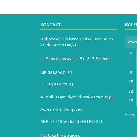
KONTAKT
KALE
Biblioteka Publiczna Gminy Szemud im.
czer
ks. dr. Leona Heyke
P
ul. Samorządowa 1, 84-217 Szemud
1
8
NIP 5882007193
15
tel. 58 739 77 01
22
e-mail: szemud@bibliotekaszemud.pl
29
Adres do e-Doręczeń:
« maj
AE:PL-47405-46433-FSTRC-23l
Polityka Prywatności