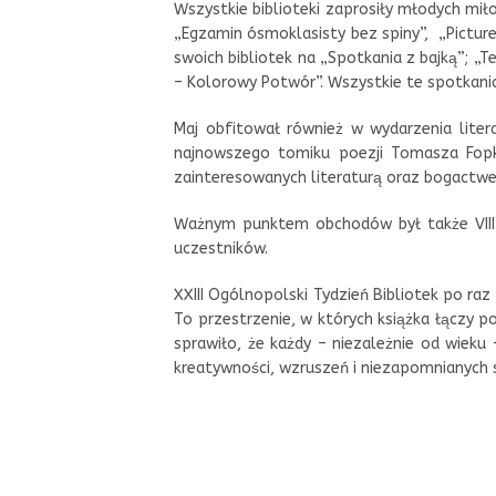
Wszystkie biblioteki zaprosiły młodych miło
„Egzamin ósmoklasisty bez spiny”, „Pictur
swoich bibliotek na „Spotkania z bajką”; „T
– Kolorowy Potwór”. Wszystkie te spotkania
Maj obfitował również w wydarzenia lit
najnowszego tomiku poezji Tomasza Fopk
zainteresowanych literaturą oraz bogactwem 
Ważnym punktem obchodów był także VIII 
uczestników.
XXIII Ogólnopolski Tydzień Bibliotek po ra
To przestrzenie, w których książka łączy p
sprawiło, że każdy – niezależnie od wieku 
kreatywności, wzruszeń i niezapomnianych 