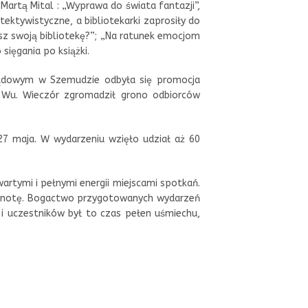
 Martą Mital : „Wyprawa do świata fantazji”,
ktywistyczne, a bibliotekarki zaprosiły do
bisz swoją bibliotekę?”; „Na ratunek emocjom
ięgania po książki.
ządowym w Szemudzie odbyła się promocja
 Wu. Wieczór zgromadził grono odbiorców
7 maja. W wydarzeniu wzięło udział aż 60
artymi i pełnymi energii miejscami spotkań.
wspólnotę. Bogactwo przygotowanych wydarzeń
k i uczestników był to czas pełen uśmiechu,