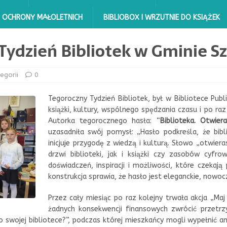
 OCHRONY MAŁOLETNICH
BIBLIOBOX I WRZUTNIE DO KSIĄŻEK
 Tydzień Bibliotek w Gminie 
egorii
0
Tegoroczny Tydzień Bibliotek, był w Bibliotece P
książki, kultury, wspólnego spędzania czasu i po raz
Autorka tegorocznego hasła: “
Biblioteka. Otwier
uzasadniła swój pomysł: „Hasło podkreśla, że bib
inicjuje przygodę z wiedzą i kulturą. Słowo „otwier
drzwi biblioteki, jak i książki czy zasobów cyf
doświadczeń, inspiracji i możliwości, które czekają
konstrukcja sprawia, że hasło jest eleganckie, nowoc
Przez cały miesiąc po raz kolejny trwała akcja „Maj 
żadnych konsekwencji finansowych zwrócić przetr
 o swojej bibliotece?”, podczas której mieszkańcy mogli wypełnić ank