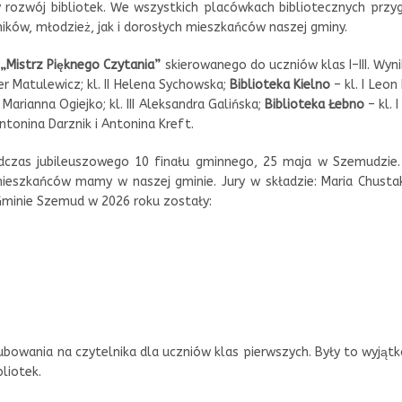
 rozwój bibliotek. We wszystkich placówkach bibliotecznych pr
ków, młodzież, jak i dorosłych mieszkańców naszej gminy.
u
„Mistrz Pięknego Czytania”
skierowanego do uczniów klas I–III. Wy
per Matulewicz; kl. II Helena Sychowska;
Biblioteka Kielno
– kl. I Leon 
 II Marianna Ogiejko; kl. III Aleksandra Galińska;
Biblioteka Łebno
– kl. 
Antonina Darznik i Antonina Kreft.
podczas jubileuszowego 10 finału gminnego, 25 maja w Szemudzie. 
ieszkańców mamy w naszej gminie. Jury w składzie: Maria Chusta
Gminie Szemud w 2026 roku zostały:
ubowania na czytelnika dla uczniów klas pierwszych. Były to wyjąt
bliotek.