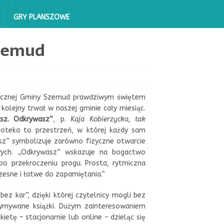
GRY PLANSZOWE
Szemud
ublicznej Gminy Szemud prawdziwym świętem
 kolejny trwał w naszej gminie cały miesiąc.
asz. Odkrywasz”
, p.
Kaja Kobierzycka, tak
lioteka to przestrzeń, w której każdy sam
asz” symbolizuje zarówno fizyczne otwarcie
rowych. „Odkrywasz” wskazuje na bogactwo
 po przekroczeniu progu. Prosta, rytmiczna
zesne i łatwe do zapamiętania.”
bez kar”, dzięki której czytelnicy mogli bez
zymywane książki. Dużym zainteresowaniem
ietę – stacjonarnie lub online – dzieląc się