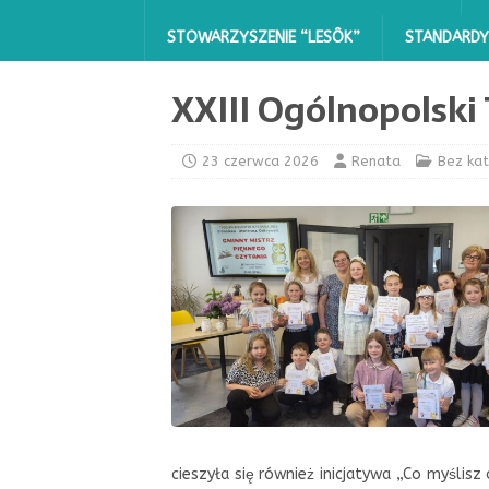
STOWARZYSZENIE “LESÔK”
STANDARDY
XXIII Ogólnopolski
23 czerwca 2026
Renata
Bez kat
cieszyła się również inicjatywa „Co myślisz