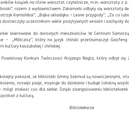
śników książek na różne warsztat czytelnicze, m.in. warsztaty z p.
ebooki”; razem z wydawnictwem Zakamarki odbyły się warsztaty dete
eatrzyk Kamishibai”; „Bajka układajka – Leśne przygody”; „Za co lu
 dostarczyły uczestnikom wiele pozytywnych wrażeń i zachęciły do s
erackie skierowane do dorosłych mieszkańców. W Centrum Samor
e – „Môłczisz”, który na język chiński przetłumaczył Gaofeng
kultury kaszubskiej i chińskiej.
Powiatowy Konkurs Twórczości Alojzego Nagla, który odbył się 2
z kolejny pokazał, że biblioteki Gminy Szemud są nowoczesnymi, otw
okolenia, rozwija pasje, inspiruje do działania i buduje lokalną 
– mógł znaleźć coś dla siebie. Dzięki zaangażowaniu bibliotekare
spotkań z kulturą.
Bibliotekarze