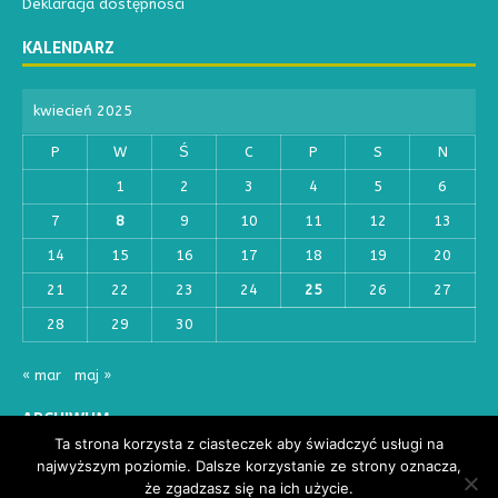
Deklaracja dostępności
KALENDARZ
kwiecień 2025
P
W
Ś
C
P
S
N
1
2
3
4
5
6
7
8
9
10
11
12
13
14
15
16
17
18
19
20
21
22
23
24
25
26
27
28
29
30
« mar
maj »
ARCHIWUM
Ta strona korzysta z ciasteczek aby świadczyć usługi na
najwyższym poziomie. Dalsze korzystanie ze strony oznacza,
że zgadzasz się na ich użycie.