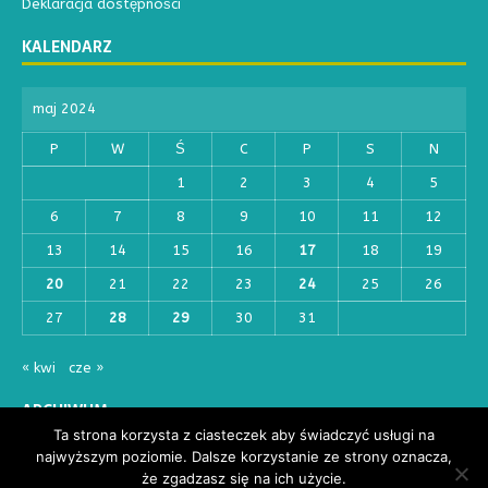
Deklaracja dostępności
KALENDARZ
maj 2024
P
W
Ś
C
P
S
N
1
2
3
4
5
6
7
8
9
10
11
12
13
14
15
16
17
18
19
20
21
22
23
24
25
26
27
28
29
30
31
« kwi
cze »
ARCHIWUM
Ta strona korzysta z ciasteczek aby świadczyć usługi na
najwyższym poziomie. Dalsze korzystanie ze strony oznacza,
że zgadzasz się na ich użycie.