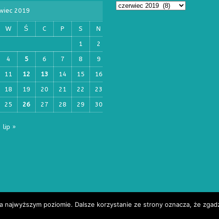
wiec 2019
W
Ś
C
P
S
N
1
2
4
5
6
7
8
9
11
12
13
14
15
16
18
19
20
21
22
23
25
26
27
28
29
30
lip »
na najwyższym poziomie. Dalsze korzystanie ze strony oznacza, że zgadz