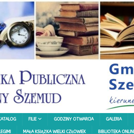
KATALOG
FILIE
GODZINY OTWARCIA
GALERIA
LEGIMI
MAŁA KSIĄŻKA WIELKI CZŁOWIEK
BIBLIOTEKA ONLIN