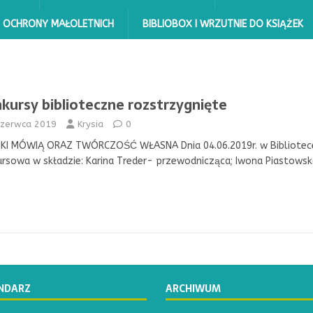
 OCHRONY MAŁOLETNICH
BIBLIOBOX I WRZUTNIE DO KSIĄŻEK
kursy biblioteczne rozstrzygnięte
czerwca 2019
Krysia
0
ZKI MÓWIĄ ORAZ TWÓRCZOŚĆ WŁASNA Dnia 04.06.2019r. w Bibliotece
rsowa w składzie: Karina Treder- przewodnicząca; Iwona Piastows
NDARZ
ARCHIWUM