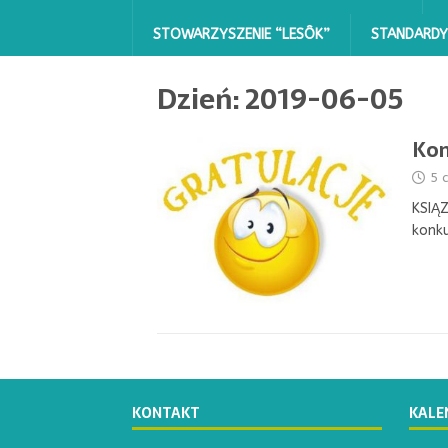
STOWARZYSZENIE “LESÔK”
STANDARDY
Dzień:
2019-06-05
Kon
5 
KSIĄ
konku
KONTAKT
KALE