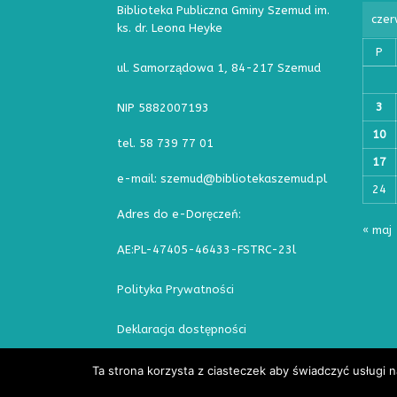
Biblioteka Publiczna Gminy Szemud im.
czer
ks. dr. Leona Heyke
P
ul. Samorządowa 1, 84-217 Szemud
3
NIP 5882007193
10
tel. 58 739 77 01
17
e-mail: szemud@bibliotekaszemud.pl
24
Adres do e-Doręczeń:
« maj
AE:PL-47405-46433-FSTRC-23l
Polityka Prywatności
Deklaracja dostępności
Ta strona korzysta z ciasteczek aby świadczyć usługi 
Copyright © 2026 | WordPress Theme by
MH Themes