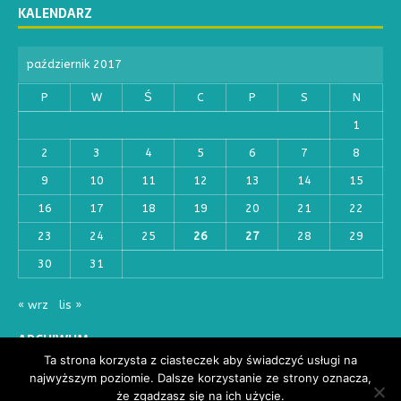
KALENDARZ
październik 2017
P
W
Ś
C
P
S
N
1
2
3
4
5
6
7
8
9
10
11
12
13
14
15
16
17
18
19
20
21
22
23
24
25
26
27
28
29
30
31
« wrz
lis »
ARCHIWUM
Ta strona korzysta z ciasteczek aby świadczyć usługi na
najwyższym poziomie. Dalsze korzystanie ze strony oznacza,
że zgadzasz się na ich użycie.