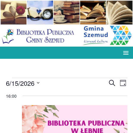
W
W
6/15/2026
S
D
z
y
y
W
z
u
16:00
d
i
y
d
k
e
a
b
a
a
ń
i
j
r
r
e
z
r
z
e
z