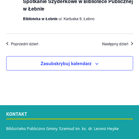
o
a
Spotkanie Szydełkowe w Bibliotece Publicznej
w
w Łebnie
y
Biblioteka w Łebnie
ul. Kartuska 9, Łebno
s
z
Poprzedni dzień
Następny dzień
u
k
Zasubskrybuj kalendarz
i
w
a
n
i
u
KONTAKT
i
Biblioteka Publiczna Gminy Szemud im. ks. dr. Leona Heyke
w