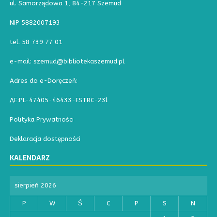
ul. Samorządowa 1, 84-217 Szemud
i
d
NIP 5882007193
o
tel. 58 739 77 01
k
e-mail: szemud@bibliotekaszemud.pl
a
c
Adres do e-Doręczeń:
h
AE:PL-47405-46433-FSTRC-23l
Polityka Prywatności
Deklaracja dostępności
KALENDARZ
sierpień 2026
P
W
Ś
C
P
S
N