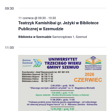
n
e
d
i
09:30
a
n
t
e
i
11 czerwca @ 09:30
-
10:30
ę
W
Teatrzyk Kamishibai gr. Jeżyki w Bibliotece
.
a
i
Publicznej w Szemudzie
N
d
Biblioteka w Szemudzie
Samorządowa 1, Szemud
o
a
k
11:00
w
i
i
n
g
a
a
w
i
c
g
j
a
a
c
p
j