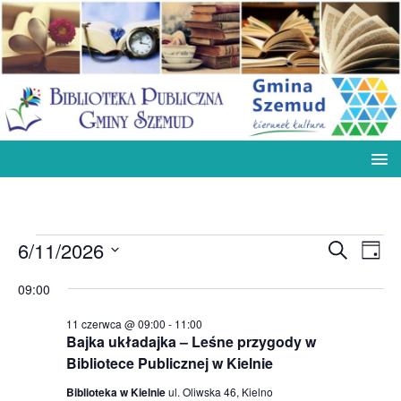
W
W
6/11/2026
S
D
z
y
y
W
z
u
09:00
d
i
y
d
k
e
a
b
a
11 czerwca @ 09:00
-
11:00
a
ń
i
j
r
Bajka układajka – Leśne przygody w
r
e
z
Bibliotece Publicznej w Kielnie
r
z
e
z
Biblioteka w Kielnie
ul. Oliwska 46, Kielno