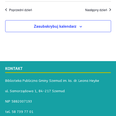
i
Poprzedni dzień
Następny dzień
d
o
Zasubskrybuj kalendarz
k
a
c
h
KONTAKT
Biblioteka Publiczna Gminy Szemud im. ks. dr. Leona Heyke
ul. Samorządowa 1, 84-217 Szemud
NIP 5882007193
tel. 58 739 77 01