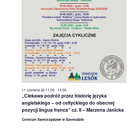
o
a
w
y
s
z
u
k
i
w
a
n
11 czerwca @ 11:00
-
13:00
„Ciekawa podróż przez historię języka
i
angielskiego – od celtyckiego do obecnej
u
pozycji lingua franca” cz. II – Marzena Janicka
i
Centrum Samorządowe w Szemudzie
w