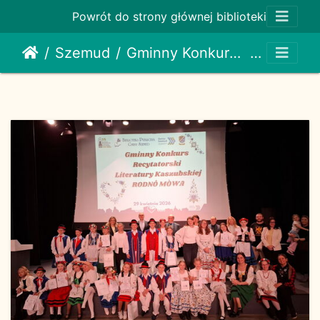
Powrót do strony głównej biblioteki
Szemud
Gminny Konkurs Recytatorski Literatury Kaszubskiej RODNÔ MÒWA 29 04 2026
33