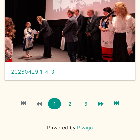
20260429 114131
1
2
3
Powered by
Piwigo