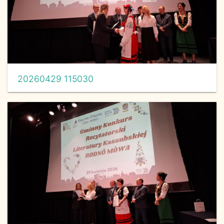
20260429 115030